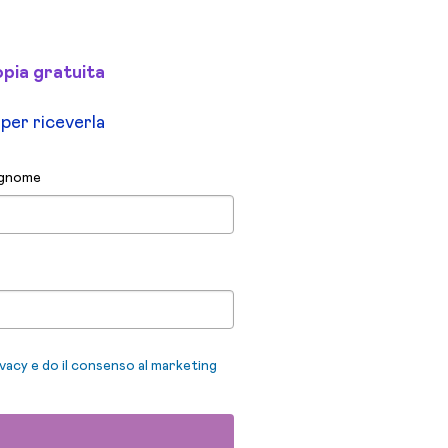
opia gratuita
i per riceverla
gnome
ivacy e do il consenso al marketing