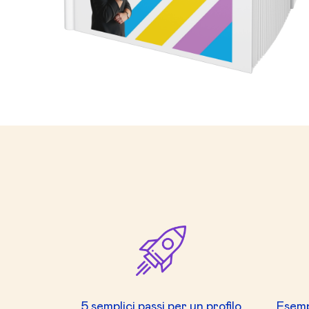
5 semplici passi per un profilo
Esemp