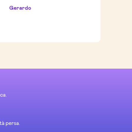
Gerardo
ca.
tà persa.