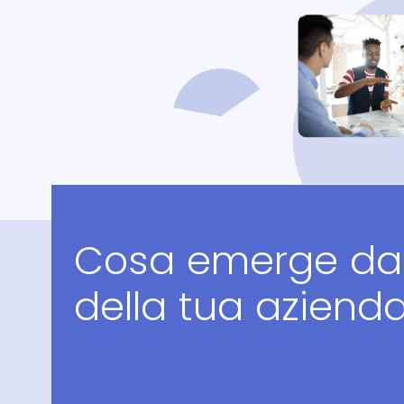
Cosa emerge dal 
della tua aziend