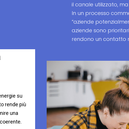
il canale utilizzato, ma
In un processo commer
“aziende potenzialment
aziende sono prioritari
rendono un contatto ril
a
energie su
sto rende più
inire una
 coerente.