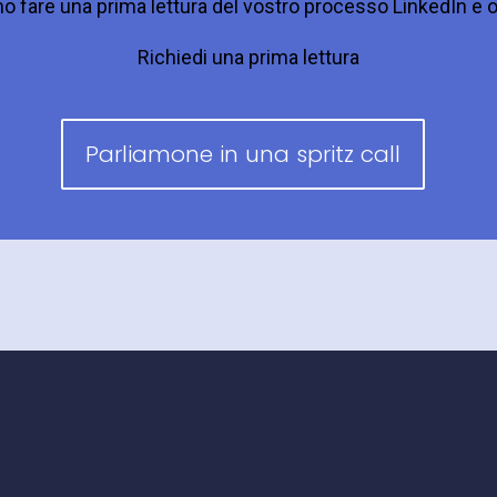
 fare una prima lettura del vostro processo LinkedIn e 
Richiedi una prima lettura
Parliamone in una spritz call