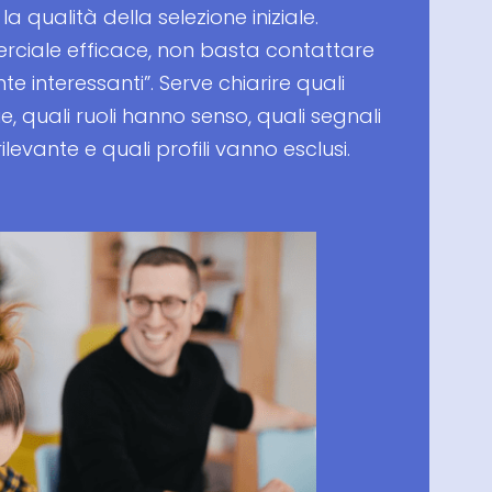
 la qualità della selezione iniziale.
ciale efficace, non basta contattare
e interessanti”. Serve chiarire quali
e, quali ruoli hanno senso, quali segnali
evante e quali profili vanno esclusi.