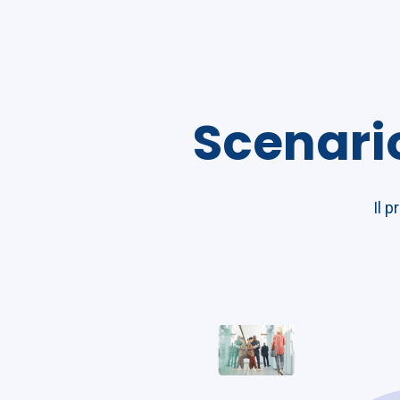
Scenari
Il p