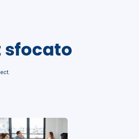
 sfocato
pect.