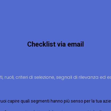
Checklist via email
 ruoli, criteri di selezione, segnali di rilevanza ed es
uoi capire quali segmenti hanno più senso per la tua azi