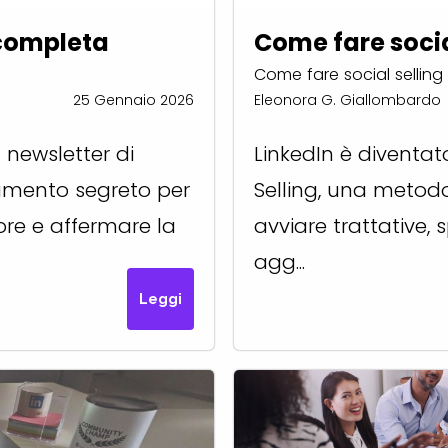
 completa
Come fare socia
Come fare social selling 
25 Gennaio 2026
Eleonora G. Giallombardo
 newsletter di
LinkedIn è diventato 
rumento segreto per
Selling, una metodo
lore e affermare la
avviare trattative,
agg...
Leggi