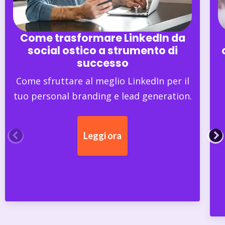
Come trasformare LinkedIn da
social ostico a strumento di
successo
Come sfruttare al meglio LinkedIn per il
tuo personal branding e lead generation.
Leggi ora