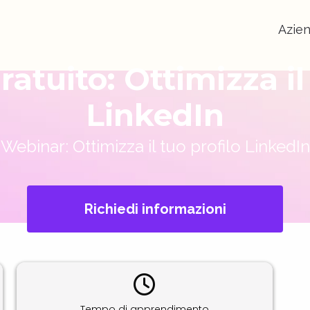
Azie
atuito: Ottimizza il 
LinkedIn
Webinar: Ottimizza il tuo profilo LinkedIn
Richiedi informazioni
Tempo di apprendimento