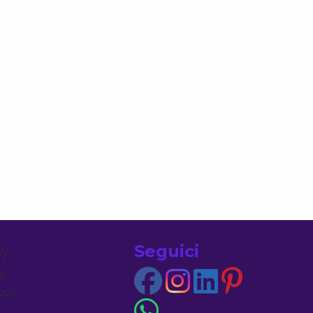
Seguici
cy
y
sso