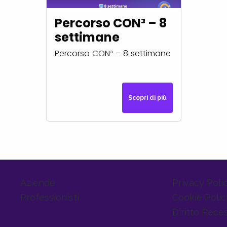
Percorso CON³ – 8
settimane
Percorso CON³ – 8 settimane
Scopri di più
Aziende
Privacy Poli
Professionisti
Cookie Polic
Diritto Rece