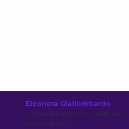
Eleonora Giallombardo
Consulenza e formazione LinkedIn per
professionisti e PMI